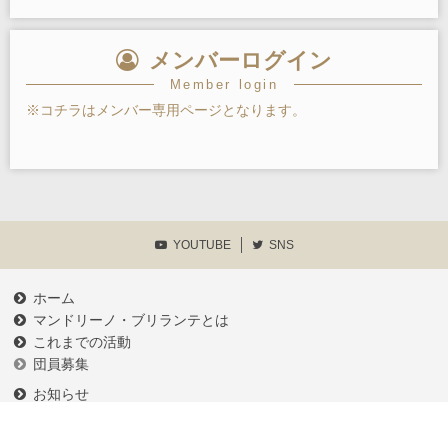
メンバーログイン
Member login
※コチラはメンバー専用ページとなります。
YOUTUBE
SNS
ホーム
マンドリーノ・ブリランテとは
これまでの活動
団員募集
お知らせ
練習予定
メンバーログイン