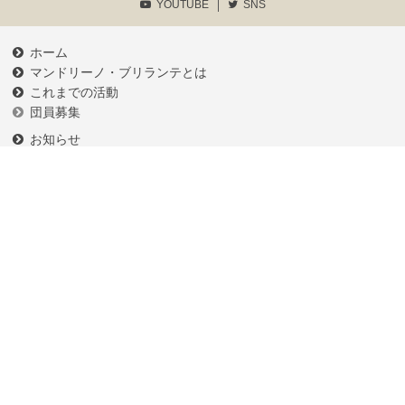
YOUTUBE
SNS
ホーム
マンドリーノ・ブリランテとは
これまでの活動
団員募集
お知らせ
練習予定
メンバーログイン
各種申請書類等
プライバシーポリシー
お問い合わせ
相模原MC
川越MC
すみだMC
イケガク
弦楽器のイグチ
写真・コンテンツ等の無断転載を禁じます。
© マンドリーノ・ブリランテ supported by
COBLT,INC.