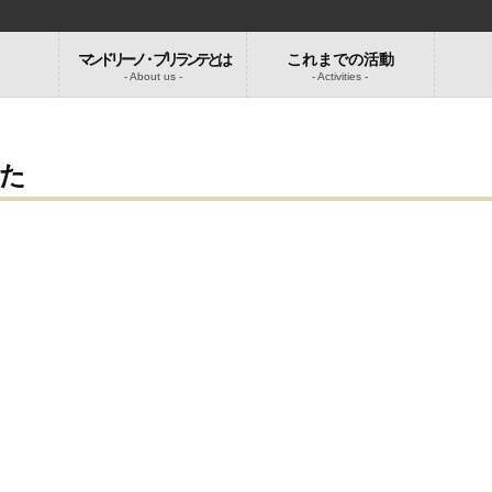
マンドリーノ・ブリランテとは
これまでの活動
-
- About us -
- Activities -
た