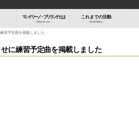
マンドリーノ・ブリランテとは
これまでの活動
-
- About us -
- Activities -
に練習予定曲を掲載しました
らせに練習予定曲を掲載しました