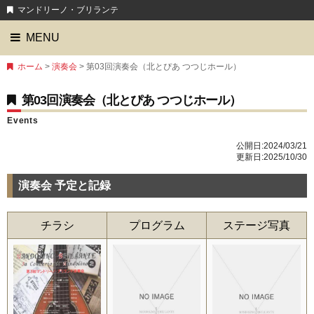
マンドリーノ・ブリランテ
MENU
ホーム
>
演奏会
> 第03回演奏会（北とぴあ つつじホール）
第03回演奏会（北とぴあ つつじホール）
Events
公開日:
2024/03/21
更新日:2025/10/30
演奏会 予定と記録
チラシ
プログラム
ステージ写真