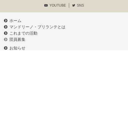
YOUTUBE
SNS
ホーム
マンドリーノ・ブリランテとは
これまでの活動
団員募集
お知らせ
練習予定
メンバーログイン
各種申請書類等
プライバシーポリシー
お問い合わせ
相模原MC
川越MC
すみだMC
イケガク
弦楽器のイグチ
写真・コンテンツ等の無断転載を禁じます。