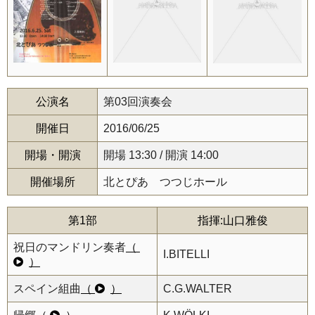
公演名
第03回演奏会
開催日
2016/06/25
開場・開演
開場 13:30 / 開演 14:00
開催場所
北とぴあ つつじホール
第1部
指揮:山口雅俊
祝日のマンドリン奏者
（
I.BITELLI
）
スペイン組曲
（
）
C.G.WALTER