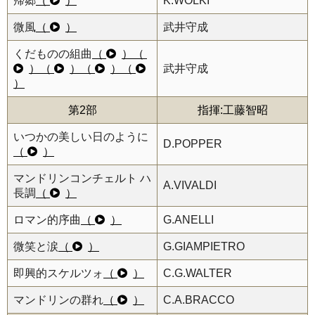
帰郷
（
）
K.WÖLKI
微風
（
）
武井守成
くだものの組曲
（
）
（
）
（
）
（
）
（
武井守成
）
第2部
指揮:工藤智昭
いつかの美しい日のように
D.POPPER
（
）
マンドリンコンチェルト ハ
A.VIVALDI
長調
（
）
ロマン的序曲
（
）
G.ANELLI
微笑と涙
（
）
G.GIAMPIETRO
即興的スケルツォ
（
）
C.G.WALTER
マンドリンの群れ
（
）
C.A.BRACCO