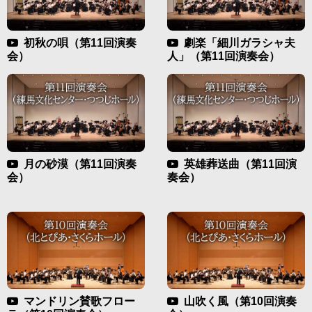
初秋の唄（第11回演奏
劇楽「細川ガラシャ夫
会）
人」（第11回演奏会）
月の砂漠（第11回演奏
英雄葬送曲（第11回演
会）
奏会）
マンドリン賛歌フロー
⼭吹く⾵（第10回演奏